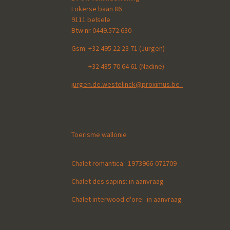
Lokerse baan 86
9111 belsele
Btw nr 0449.572.630
Gsm:
+32 495 22 23 71 (Jurgen)
+32 485 70 64 61 (Nadine)
jurgen.de.westelinck@proximus.be
Toerisme wallonie
Chalet romantica: 1973966-072709
Chalet des sapins: in aanvraag
Chalet interwood d'ore: in aanvraag