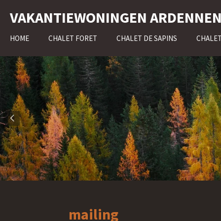
Ga
VAKANTIEWONINGEN ARDENNE
direct
naar
HOME
CHALET FORET
CHALET DE SAPINS
CHALET
de
hoofdinhoud
mailing