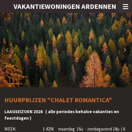
VAKANTIEWONINGEN ARDENNEN
Ga
direct
naar
de
hoofdinhoud
HUURPRIJZEN "CHALET ROMANTICA"
LAAGSEIZOEN 2026 ( alle periodes behalve vakanties en
feestdagen )
WEEK: 1.425€ maandag 16u - zondagavond 18u ( 6