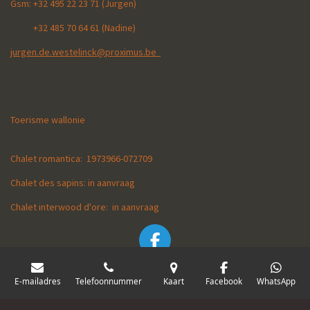
Gsm:
+32 495 22 23 71 (Jurgen)
+32 485 70 64 61 (Nadine)
jurgen.de.westelinck@proximus.be
Toerisme wallonie
Chalet romantica: 1973966-072709
Chalet des sapins: in aanvraag
Chalet interwood d'ore: in aanvraag
F
a
© 2022 -2023
Vakantiewoningen Ardennen Durbuy
c
E-mailadres
Telefoonnummer
Kaart
Facebook
WhatsApp
e
b